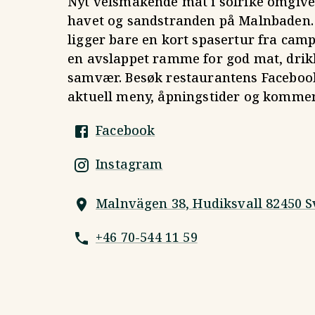
Nyt velsmakende mat i solrike omgive
havet og sandstranden på Malnbaden.
ligger bare en kort spasertur fra cam
en avslappet ramme for god mat, drik
samvær. Besøk restaurantens Facebook
aktuell meny, åpningstider og komme
Facebook
Instagram
Malnvägen 38, Hudiksvall 82450 S
+46 70-544 11 59