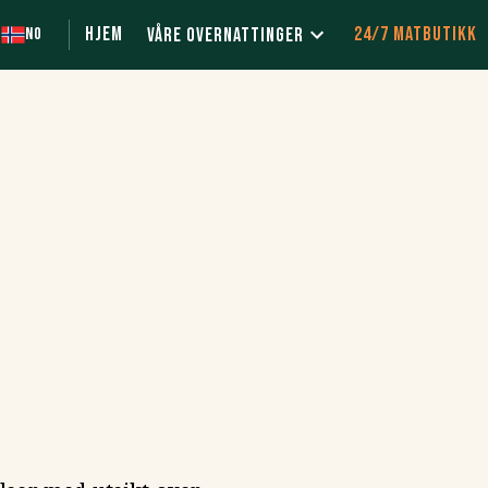
Hjem
24/7 Matbutikk
Våre overnattinger
NO