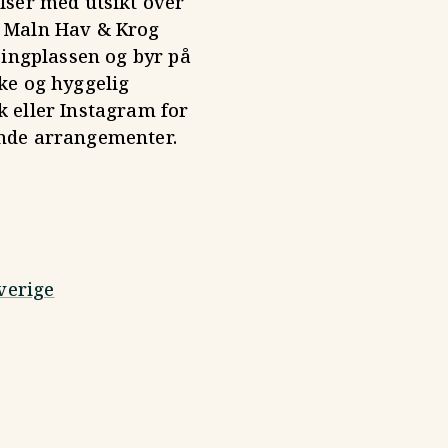
lser med utsikt over
 Maln Hav & Krog
pingplassen og byr på
ke og hyggelig
 eller Instagram for
nde arrangementer.
verige